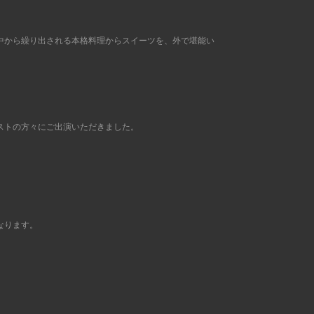
中から繰り出される本格料理からスイーツを、外で堪能い
ストの方々にご出演いただきました。
なります。