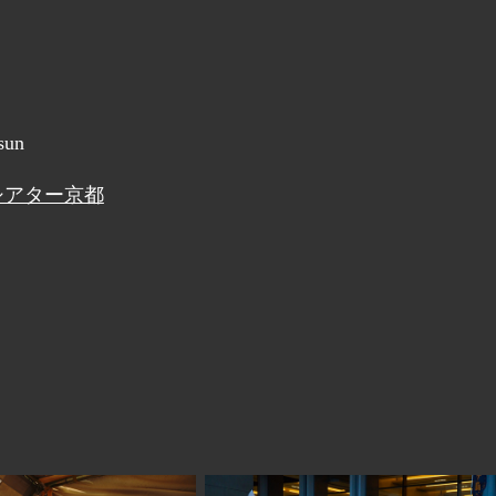
 sun
シアター京都