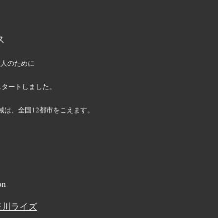
ス
大人のために
スタートしました。
12
域は、全国
都市をこえます。
on
玉川ライズ